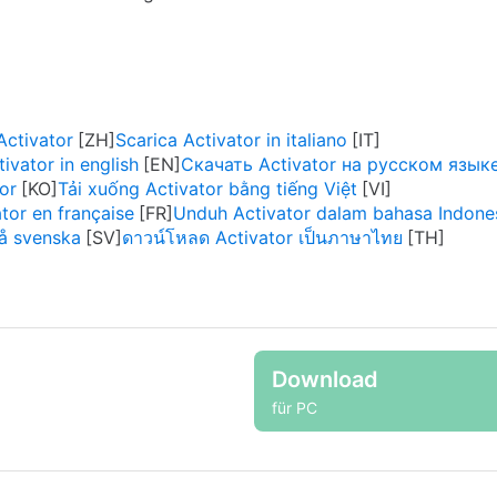
tivator
Scarica Activator in italiano
vator in english
Скачать Activator на русском язык
or
Tải xuống Activator bằng tiếng Việt
tor en française
Unduh Activator dalam bahasa Indone
på svenska
ดาวน์โหลด Activator เป็นภาษาไทย
Download
für PC