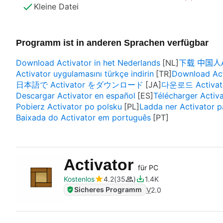
Kleine Datei
Programm ist in anderen Sprachen verfügbar
Download Activator in het Nederlands
下载 中国人Ac
Activator uygulamasını türkçe indirin
Download Acti
日本語で Activator をダウンロード
다운로드 Activat
Descargar Activator en español
Télécharger Activa
Pobierz Activator po polsku
Ladda ner Activator 
Baixada do Activator em português
Activator
für PC
Kostenlos
4.2
35
1.4K
Sicheres Programm
V
2.0